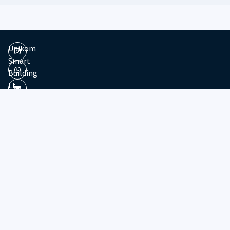
Unikom
Smart
Building
Lt.
11
Jl.
Dipatiukur
No.
102-
116
Kota
© 2026 - Divisi Website & Broadcast - PTDSI UNIKOM
Bandung
Jawa
Barat,
40132